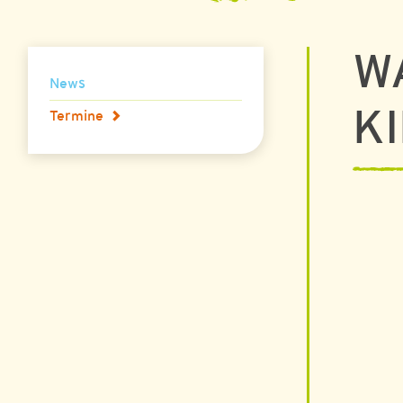
W
News
K
Termine
05.