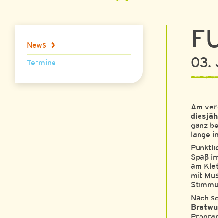
F
News
03.
Termine
Am verg
diesjä
ganz be
lange i
Pünktli
Spaß im
am Klet
mit Mus
Stimmun
Nach so
Bratwu
Program