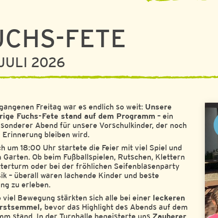
UCHS-FETE
 JULI 2026
angenen Freitag war es endlich so weit:
Unsere
hrige Fuchs-Fete stand auf dem Programm
– ein
sonderer Abend für unsere Vorschulkinder, der noch
n Erinnerung bleiben wird.
ch um 18:00 Uhr startete die Feier mit viel Spiel und
 Garten. Ob beim Fußballspielen, Rutschen, Klettern
terturm oder bei der fröhlichen Seifenblasenparty
ik – überall waren lachende Kinder und beste
g zu erleben.
 viel Bewegung stärkten sich alle bei einer
leckeren
rstsemmel,
bevor das Highlight des Abends auf dem
m stand. In der Turnhalle begeisterte uns
Zauberer