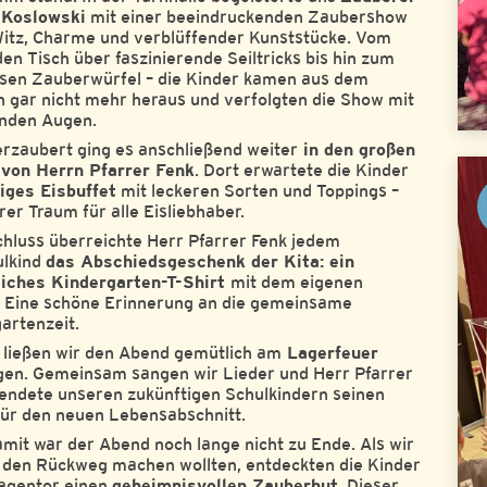
 Koslowski
mit einer beeindruckenden Zaubershow
Witz, Charme und verblüffender Kunststücke. Vom
den Tisch über faszinierende Seiltricks bis hin zum
sen Zauberwürfel – die Kinder kamen aus dem
 gar nicht mehr heraus und verfolgten die Show mit
enden Augen.
rzaubert ging es anschließend weiter
in den großen
 von Herrn Pfarrer Fenk
. Dort erwartete die Kinder
siges Eisbuffet
mit leckeren Sorten und Toppings –
rer Traum für alle Eisliebhaber.
hluss überreichte Herr Pfarrer Fenk jedem
ulkind
das Abschiedsgeschenk der Kita: ein
liches Kindergarten-T-Shirt
mit dem eigenen
 Eine schöne Erinnerung an die gemeinsame
artenzeit.
ließen wir den Abend gemütlich am
Lagerfeuer
gen. Gemeinsam sangen wir Lieder und Herr Pfarrer
endete unseren zukünftigen Schulkindern seinen
ür den neuen Lebensabschnitt.
mit war der Abend noch lange nicht zu Ende. Als wir
 den Rückweg machen wollten, entdeckten die Kinder
agentor einen
geheimnisvollen Zauberhut.
Dieser