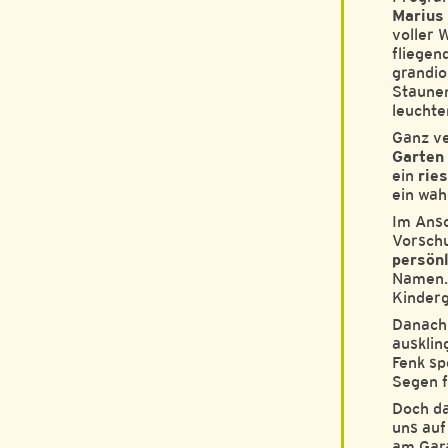
Marius
voller 
fliegen
grandio
Staunen
leucht
Ganz ve
Garten
ein
rie
ein wah
Im Ansc
Vorsch
persön
Namen.
Kinderg
Danach 
ausklin
Fenk sp
Segen f
Doch da
uns auf
am Gar