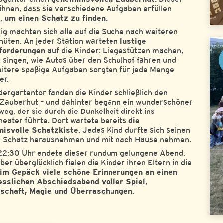
 ihnen, dass sie verschiedene Aufgaben erfüllen
,
um einen Schatz zu finden.
ig machten sich alle auf die Suche nach weiteren
üten. An jeder Station warteten
lustige
forderungen
auf die Kinder: Liegestützen machen,
d singen, wie Autos über den Schulhof fahren und
eitere spaßige Aufgaben sorgten für jede Menge
er.
ergartentor fanden die Kinder schließlich den
 Zauberhut – und dahinter begann ein wunderschöner
weg, der sie durch die Dunkelheit direkt ins
eater führte. Dort wartete bereits
die
nisvolle Schatzkiste.
Jedes Kind durfte sich seinen
n Schatz herausnehmen und mit nach Hause nehmen.
22:30 Uhr endete dieser rundum gelungene Abend.
ber überglücklich fielen die Kinder ihren Eltern in die
im Gepäck viele schöne Erinnerungen an einen
sslichen Abschiedsabend voller Spiel,
schaft, Magie und Überraschungen.